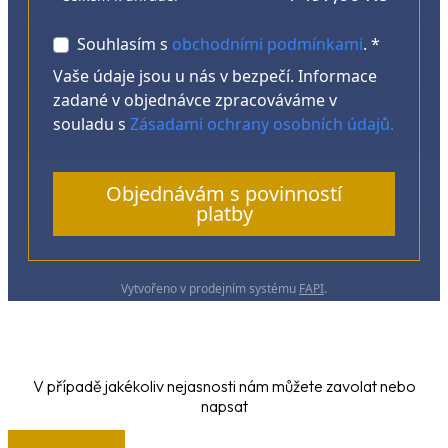
Souhlasím s
obchodními podmínkami
. *
Vaše údaje jsou u nás v bezpečí. Informace
zadané v objednávce zpracováváme v
souladu s
Zásadami ochrany osobních údajů.
Objednávám s povinností
platby
Vytvořeno v prodejním systému
FAPI
.
V případě jakékoliv nejasnosti nám můžete zavolat nebo
napsat
+420 725 141 051