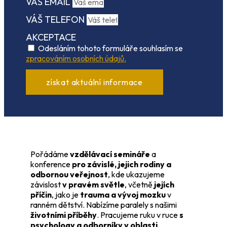
VÁŠ EMAIL
VÁŠ TELEFON
AKCEPTACE
Odesláním tohoto formuláře souhlasím se
zpracováním osobních údajů.
získat aktuální informace
Pořádáme
vzdělávací semináře
a
konference
pro závislé, jejich rodiny a
odbornou veřejnost
, kde ukazujeme
závislost
v pravém světle
, včetně
jejích
příčin
, jako je
trauma a vývoj mozku
v
ranném dětství. Nabízíme paralely s našimi
životními příběhy
. Pracujeme ruku v ruce
s
psychology a odborníky v oblasti