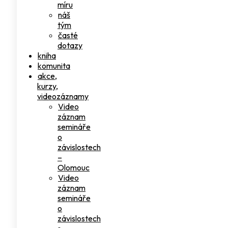
míru
náš
tým
časté
dotazy
kniha
komunita
akce,
kurzy,
videozáznamy
Video
záznam
semináře
o
závislostech
–
Olomouc
Video
záznam
semináře
o
závislostech