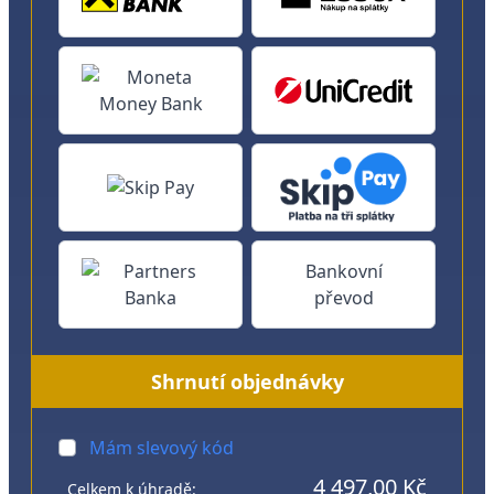
Bankovní
převod
Shrnutí objednávky
Mám slevový kód
4 497,00 Kč
Celkem k úhradě: