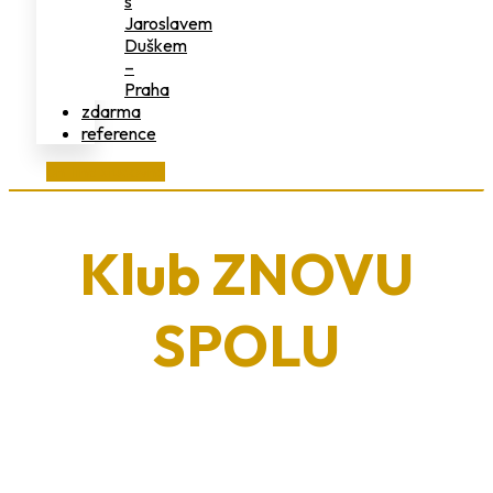
s
Jaroslavem
Duškem
–
Praha
zdarma
reference
on-line studovna
Klub ZNOVU
SPOLU