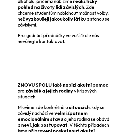
alkoholu, přičemž nabízíme
realistický
pohled na životy lidí závislých
. Zde
chceme studentům nabídnout možnost volby,
než
vyzkoušejí jakoukoliv látku
a stanou se
závislými.
Pro sjednání přednášky ve vaší škole nás
neváhejte kontaktovat.
ZNOVU SPOLU
také
nabízí akutní pomoc
pro
závislé a jejich rodiny
v krizových
situacích.
Mluvíme zde konkrétně o
situacích
, kdy se
závislý nachází ve
velmi špatném
emocionálním stavu
a jeho rodina se obává
a
neví, jak postupovat
. V těchto případech
jsme
připraveni poskytnout akutní