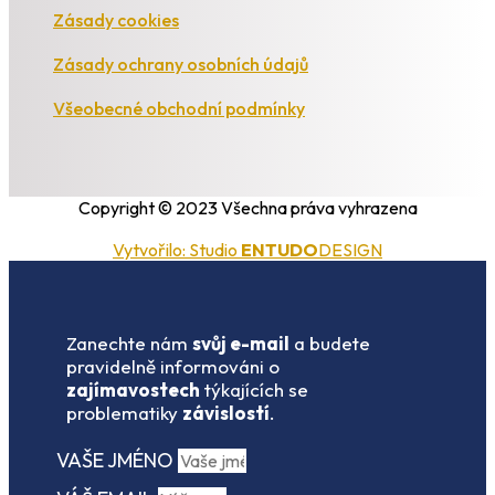
Zásady cookies
Zásady ochrany osobních údajů
Všeobecné obchodní podmínky
Copyright © 2023 Všechna práva vyhrazena
Vytvořilo: Studio
ENTUDO
DESIGN
Zanechte nám
svůj e-mail
a budete
pravidelně informováni o
zajímavostech
týkajících se
problematiky
závislostí
.
VAŠE JMÉNO