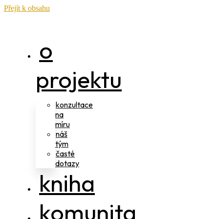
Přejít k obsahu
o
projektu
konzultace
na
míru
náš
tým
časté
dotazy
kniha
komunita