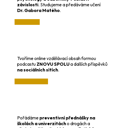
závislosti
. Studujeme a předáváme učení
Dr. Gabora Matého
.
zobrazit více
Tvoříme online vzdělávací obsah formou
podcastu
ZNOVU SPOLU
a dalších příspěvků
na sociálních sítích
.
zobrazit podcast
Pořádáme
preventivní přednášky na
školách a univerzitách
o drogách a