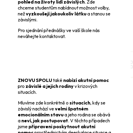
pohled na životy lidí závislých
. Zde
chceme studentům nabídnout možnost volby,
než
vyzkoušejí jakoukoliv látku
a stanou se
závislými.
Pro sjednání přednášky ve vaší škole nás
neváhejte kontaktovat.
ZNOVU SPOLU
také
nabízí akutní pomoc
pro
závislé a jejich rodiny
v krizových
situacích.
Mluvíme zde konkrétně o
situacích
, kdy se
závislý nachází ve
velmi špatném
emocionálním stavu
a jeho rodina se obává
a
neví, jak postupovat
. V těchto případech
jsme
připraveni poskytnout akutní
pomoc
prostřednictvím deeskalace situace a