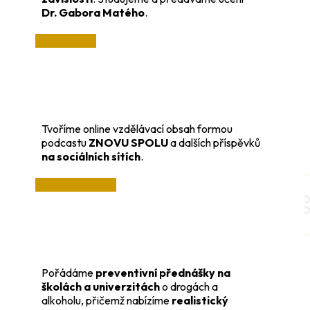
Dr. Gabora Matého
.
zobrazit více
Tvoříme online vzdělávací obsah formou
podcastu
ZNOVU SPOLU
a dalších příspěvků
na sociálních sítích
.
zobrazit podcast
Pořádáme
preventivní přednášky na
školách a univerzitách
o drogách a
alkoholu, přičemž nabízíme
realistický