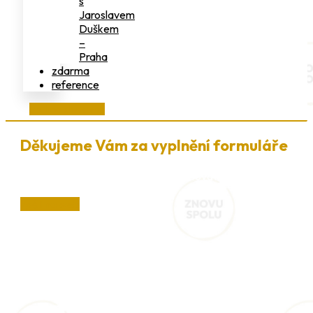
s
Jaroslavem
Duškem
–
Praha
zdarma
reference
on-line studovna
Děkujeme Vám za vyplnění formuláře
V nejbližší době Vás budeme kontaktovat.
zpět na web