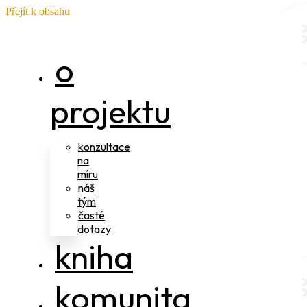
Přejít k obsahu
o
projektu
konzultace
na
míru
náš
tým
časté
dotazy
kniha
komunita