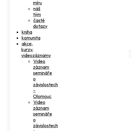
míru
náš
tým
časté
dotazy
kniha
komunita
akce,
kurzy,
videozáznamy
Video
záznam
semináře
o
závislostech
–
Olomouc
Video
záznam
semináře
o
závislostech