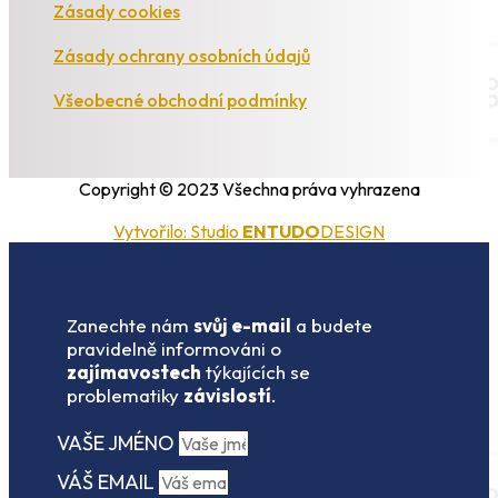
Zásady cookies
Zásady ochrany osobních údajů
Všeobecné obchodní podmínky
Copyright © 2023 Všechna práva vyhrazena
Vytvořilo: Studio
ENTUDO
DESIGN
Zanechte nám
svůj e-mail
a budete
pravidelně informováni o
zajímavostech
týkajících se
problematiky
závislostí
.
VAŠE JMÉNO
VÁŠ EMAIL