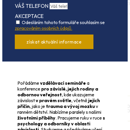
VÁŠ TELEFON
AKCEPTACE
Odesláním tohoto formuláře souhlasím se
zpracováním osobních údajů.
získat aktuální informace
Pořádáme
vzdělávací semináře
a
konference
pro závislé, jejich rodiny a
odbornou veřejnost
, kde ukazujeme
závislost
v pravém světle
, včetně
jejích
příčin
, jako je
trauma a vývoj mozku
v
ranném dětství. Nabízíme paralely s našimi
životními příběhy
. Pracujeme ruku v ruce
s
psychology a odborníky v oblasti
závislosti
. Studujeme a předáváme učení