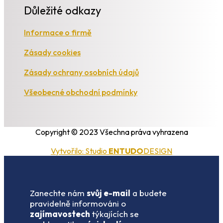
Důležité odkazy
Informace o firmě
Zásady cookies
Zásady ochrany osobních údajů
Všeobecné obchodní podmínky
Copyright © 2023 Všechna práva vyhrazena
Vytvořilo: Studio
ENTUDO
DESIGN
Zanechte nám
svůj e-mail
a budete
pravidelně informováni o
zajímavostech
týkajících se