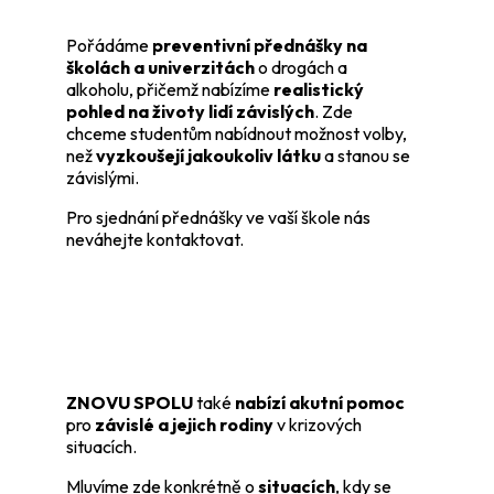
Pořádáme
preventivní přednášky na
školách a univerzitách
o drogách a
alkoholu, přičemž nabízíme
realistický
pohled na životy lidí závislých
. Zde
chceme studentům nabídnout možnost volby,
než
vyzkoušejí jakoukoliv látku
a stanou se
závislými.
Pro sjednání přednášky ve vaší škole nás
neváhejte kontaktovat.
ZNOVU SPOLU
také
nabízí akutní pomoc
pro
závislé a jejich rodiny
v krizových
situacích.
Mluvíme zde konkrétně o
situacích
, kdy se