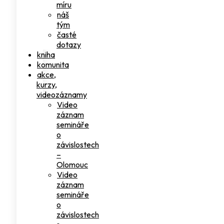
míru
náš
tým
časté
dotazy
kniha
komunita
akce,
kurzy,
videozáznamy
Video
záznam
semináře
o
závislostech
–
Olomouc
Video
záznam
semináře
o
závislostech