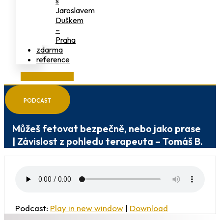
s
Jaroslavem
Duškem
–
Praha
zdarma
reference
on-line studovna
PODCAST
Můžeš fetovat bezpečně, nebo jako prase
| Závislost z pohledu terapeuta – Tomáš B.
Podcast:
Play in new window
|
Download