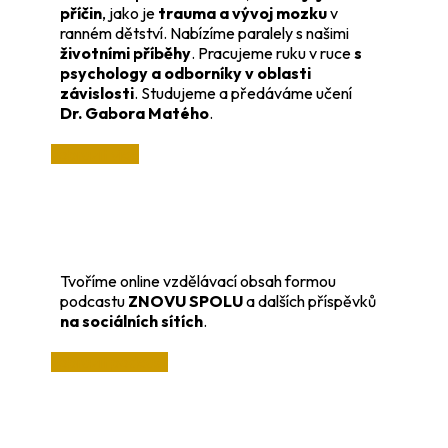
příčin
, jako je
trauma a vývoj mozku
v
ranném dětství. Nabízíme paralely s našimi
životními příběhy
. Pracujeme ruku v ruce
s
psychology a odborníky v oblasti
závislosti
. Studujeme a předáváme učení
Dr. Gabora Matého
.
zobrazit více
Tvoříme online vzdělávací obsah formou
podcastu
ZNOVU SPOLU
a dalších příspěvků
na sociálních sítích
.
zobrazit podcast