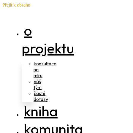
Přejít k obsahu
o
projektu
konzultace
na
míru
náš
tým
časté
dotazy
kniha
komunita