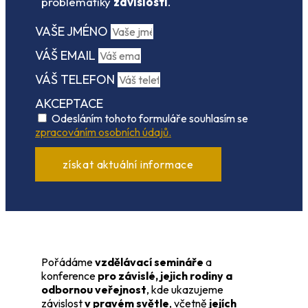
problematiky
závislostí
.
VAŠE JMÉNO
VÁŠ EMAIL
VÁŠ TELEFON
AKCEPTACE
Odesláním tohoto formuláře souhlasím se
zpracováním osobních údajů.
získat aktuální informace
Pořádáme
vzdělávací semináře
a
konference
pro závislé, jejich rodiny a
odbornou veřejnost
, kde ukazujeme
závislost
v pravém světle
, včetně
jejích