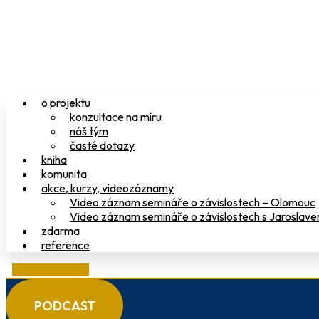
o projektu
konzultace na míru
náš tým
časté dotazy
kniha
komunita
akce, kurzy, videozáznamy
Video záznam semináře o závislostech – Olomouc
Video záznam semináře o závislostech s Jaroslav
zdarma
reference
on-line studovna
PODCAST