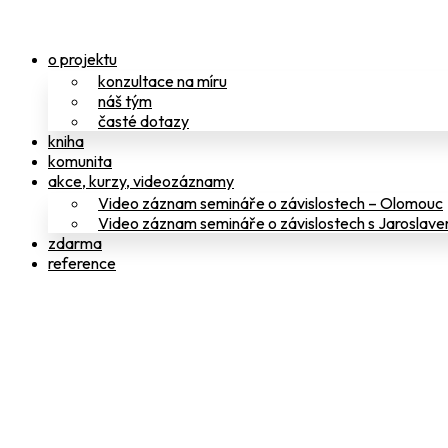
Přejít
k
obsahu
o projektu
konzultace na míru
náš tým
časté dotazy
kniha
komunita
akce, kurzy, videozáznamy
Video záznam semináře o závislostech – Olomouc
Video záznam semináře o závislostech s Jaroslav
zdarma
reference